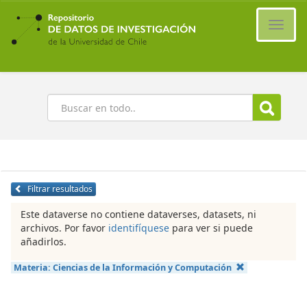
Ir
al
Cambi
contenido
naveg
principal
Buscar
Filtrar resultados
Este dataverse no contiene dataverses, datasets, ni
archivos. Por favor
identifíquese
para ver si puede
añadirlos.
Materia:
Ciencias de la Información y Computación