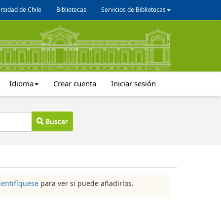
rsidad de Chile
Bibliotecas
Servicios de Bibliotecas
Idioma
Crear cuenta
Iniciar sesión
Buscar
dentifíquese
para ver si puede añadirlos.