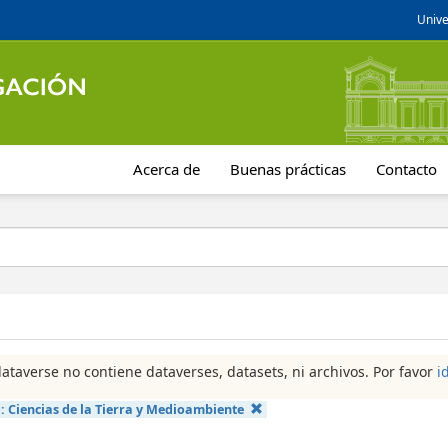
Unive
Acerca de
Buenas prácticas
Contacto
dataverse no contiene dataverses, datasets, ni archivos. Por favor
i
a:
Ciencias de la Tierra y Medioambiente