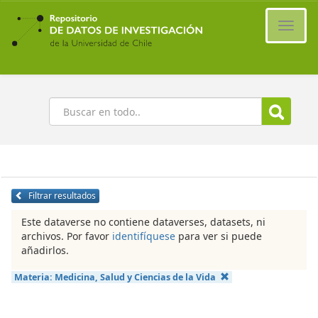
Ir
al
Cambi
contenido
naveg
principal
Buscar
Filtrar resultados
Este dataverse no contiene dataverses, datasets, ni
archivos. Por favor
identifíquese
para ver si puede
añadirlos.
Materia:
Medicina, Salud y Ciencias de la Vida