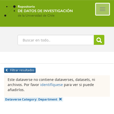
Ir
al
Cambi
contenido
naveg
principal
Buscar
Filtrar resultados
Este dataverse no contiene dataverses, datasets, ni
archivos. Por favor
identifíquese
para ver si puede
añadirlos.
Dataverse Category:
Department