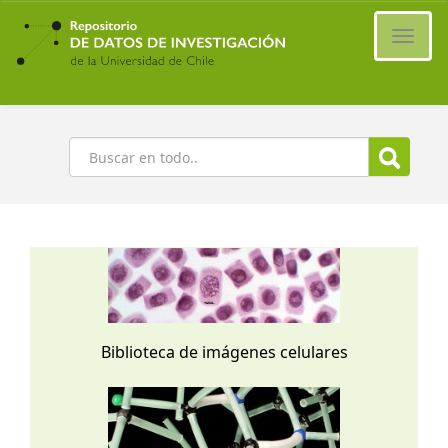
Ir
al
Cambi
contenido
naveg
principal
Buscar
Biblioteca de imágenes celulares