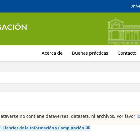
Unive
Acerca de
Buenas prácticas
Contacto
dataverse no contiene dataverses, datasets, ni archivos. Por favor
i
a:
Ciencias de la Información y Computación