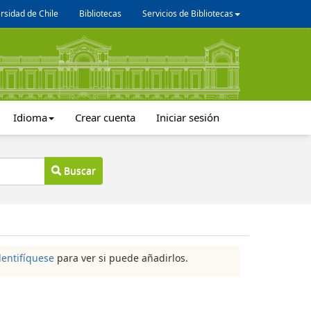
rsidad de Chile
Bibliotecas
Servicios de Bibliotecas
Idioma
Crear cuenta
Iniciar sesión
Buscar
dentifíquese
para ver si puede añadirlos.