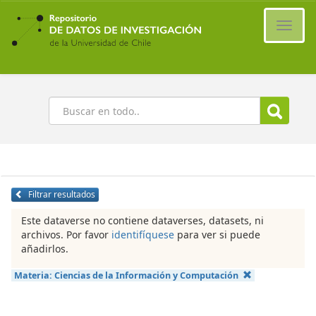
Ir
al
Cambi
contenido
naveg
principal
Buscar
Filtrar resultados
Este dataverse no contiene dataverses, datasets, ni
archivos. Por favor
identifíquese
para ver si puede
añadirlos.
Materia:
Ciencias de la Información y Computación