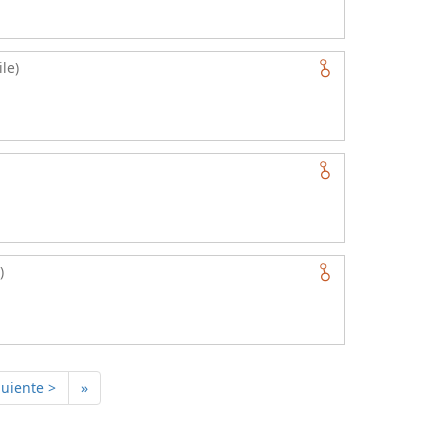
le)
)
guiente >
»