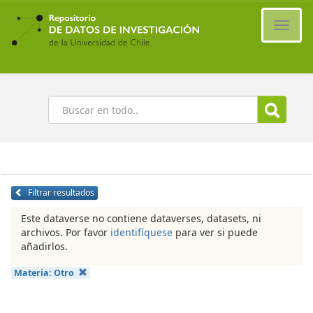
Ir
al
Cambi
contenido
naveg
principal
Buscar
Filtrar resultados
Este dataverse no contiene dataverses, datasets, ni
archivos. Por favor
identifíquese
para ver si puede
añadirlos.
Materia:
Otro