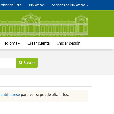
rsidad de Chile
Bibliotecas
Servicios de Bibliotecas
Idioma
Crear cuenta
Iniciar sesión
Buscar
dentifíquese
para ver si puede añadirlos.