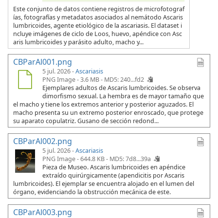
Este conjunto de datos contiene registros de microfotograf
ías, fotografías y metadatos asociados al nemátodo Ascaris
lumbricoides, agente etiológico de la ascariasis. El dataset i
ncluye imágenes de ciclo de Loos, huevo, apéndice con Asc
aris lumbricoides y parásito adulto, macho y...
CBParAl001.png
5 jul. 2026 -
Ascariasis
PNG Image - 3.6 MB -
MD5: 240...fd2
Ejemplares adultos de Ascaris lumbricoides. Se observa
dimorfismo sexual. La hembra es de mayor tamaño que
el macho y tiene los extremos anterior y posterior aguzados. El
macho presenta su un extremo posterior enroscado, que protege
su aparato copulatriz. Gusano de sección redond...
CBParAl002.png
5 jul. 2026 -
Ascariasis
PNG Image - 644.8 KB -
MD5: 7d8...39a
Pieza de Museo. Ascaris lumbricoides en apéndice
extraído quirúrgicamente (apendicitis por Ascaris
lumbricoides). El ejemplar se encuentra alojado en el lumen del
órgano, evidenciando la obstrucción mecánica de este.
CBParAl003.png