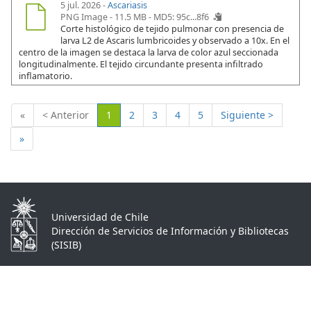
5 jul. 2026 -
Ascariasis
PNG Image - 11.5 MB -
MD5: 95c...8f6
Corte histológico de tejido pulmonar con presencia de
larva L2 de Ascaris lumbricoides y observado a 10x. En el
centro de la imagen se destaca la larva de color azul seccionada
longitudinalmente. El tejido circundante presenta infiltrado
inflamatorio.
(Actual)
«
< Anterior
1
2
3
4
5
Siguiente >
»
Universidad de Chile
Dirección de Servicios de Información y Bibliotecas
(SISIB)