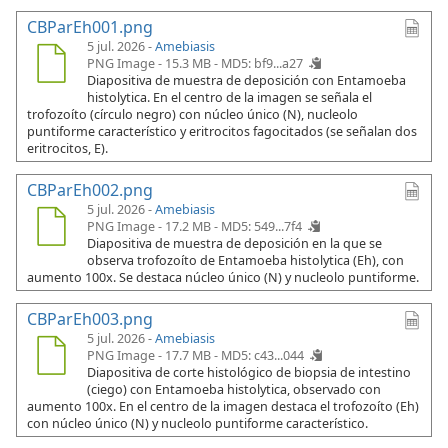
CBParEh001.png
5 jul. 2026 -
Amebiasis
PNG Image - 15.3 MB -
MD5: bf9...a27
Diapositiva de muestra de deposición con Entamoeba
histolytica. En el centro de la imagen se señala el
trofozoíto (círculo negro) con núcleo único (N), nucleolo
puntiforme característico y eritrocitos fagocitados (se señalan dos
eritrocitos, E).
CBParEh002.png
5 jul. 2026 -
Amebiasis
PNG Image - 17.2 MB -
MD5: 549...7f4
Diapositiva de muestra de deposición en la que se
observa trofozoíto de Entamoeba histolytica (Eh), con
aumento 100x. Se destaca núcleo único (N) y nucleolo puntiforme.
CBParEh003.png
5 jul. 2026 -
Amebiasis
PNG Image - 17.7 MB -
MD5: c43...044
Diapositiva de corte histológico de biopsia de intestino
(ciego) con Entamoeba histolytica, observado con
aumento 100x. En el centro de la imagen destaca el trofozoíto (Eh)
con núcleo único (N) y nucleolo puntiforme característico.