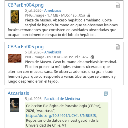
CBParEh004.png
5 jul. 2026 -
Amebiasis
PNG Image - 1.7 MB -
MD5: 4a5...05a
Pieza de Museo. Absceso hepático amebiano. Corte
sagital de hígado humano en que se observan lesiones
focales remanentes que consisten en cavidades abscedadas que
ocupan parcialmente el espacio del lóbulo hepático.
CBParEh005.png
5 jul. 2026 -
Amebiasis
PNG Image - 692.8 KB -
MD5: 0d7...467
Pieza de Museo. Caso humano de amebiasis intestinal.
El colon presenta múltiples lesiones ulceradas que
alternan con mucosa sana. Se observa además, una gran lesión
hemorrágica, que corresponde a varias úlceras que se unieron y
luego desprendieron el tejido.
Ascariasis
5 jul. 2026
-
Facultad de Medicina
Colección Biológica de Parasitología (CBPar),
2026, "Ascariasis",
https://doi.org/10.34691/UCHILE/NBKBIR
,
Repositorio de datos de investigación de la
Universidad de Chile, V1