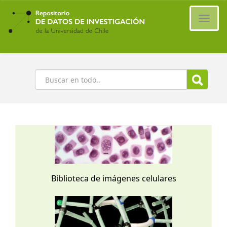
Ir
al
Cambi
contenido
naveg
principal
Buscar
Biblioteca de imágenes celulares