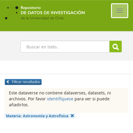
Ir
al
Cambi
contenido
naveg
principal
Buscar
Filtrar resultados
Este dataverse no contiene dataverses, datasets, ni
archivos. Por favor
identifíquese
para ver si puede
añadirlos.
Materia:
Astronomía y Astrofísica