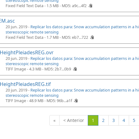
stereoscopic remote sensing
Fixed Field Text Data - 1.5 MB -
MD5: a9c...4f2
EM.asc
20 jun. 2019 -
Replicar los datos para: Snow accumulation patterns in a 
stereoscopic remote sensing
Fixed Field Text Data - 1.7 MB -
MD5: eb7...722
HeightPleiadesREG.ovr
20 jun. 2019 -
Replicar los datos para: Snow accumulation patterns in a 
stereoscopic remote sensing
TIFF Image - 4.3 MB -
MD5: 2b7...0b9
eightPleiadesREG.tif
20 jun. 2019 -
Replicar los datos para: Snow accumulation patterns in a 
stereoscopic remote sensing
TIFF Image - 48.9 MB -
MD5: 96b...a1f
(Actual)
«
< Anterior
1
2
3
4
5