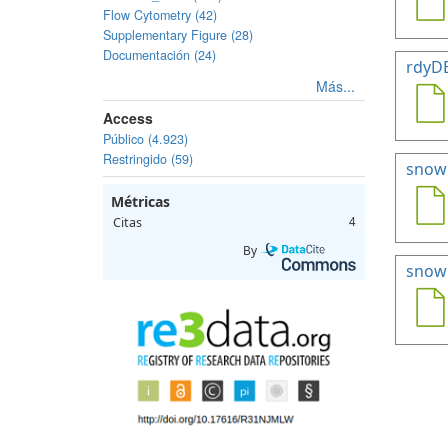
Flow Cytometry (42)
Supplementary Figure (28)
Documentación (24)
rdyD
Más...
Access
Público (4.923)
Restringido (59)
snow
Métricas
Citas
4
By
snowH