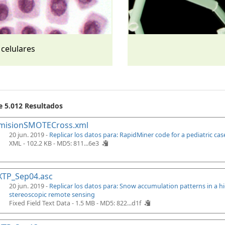
 celulares
e 5.012 Resultados
misionSMOTECross.xml
20 jun. 2019 -
Replicar los datos para: RapidMiner code for a pediatric ca
XML - 102.2 KB -
MD5: 811...6e3
XTP_Sep04.asc
20 jun. 2019 -
Replicar los datos para: Snow accumulation patterns in a 
stereoscopic remote sensing
Fixed Field Text Data - 1.5 MB -
MD5: 822...d1f