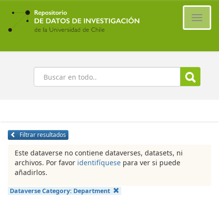
Ir
al
Cambi
contenido
naveg
principal
Buscar
Filtrar resultados
Este dataverse no contiene dataverses, datasets, ni
archivos. Por favor
identifíquese
para ver si puede
añadirlos.
Dataverse Category:
Department