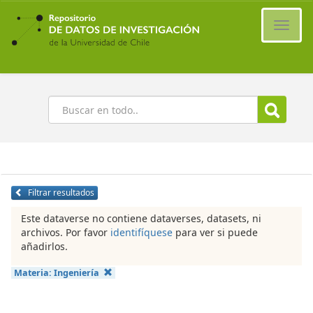
Ir
al
Cambi
contenido
naveg
principal
Buscar
Filtrar resultados
Este dataverse no contiene dataverses, datasets, ni
archivos. Por favor
identifíquese
para ver si puede
añadirlos.
Materia:
Ingeniería