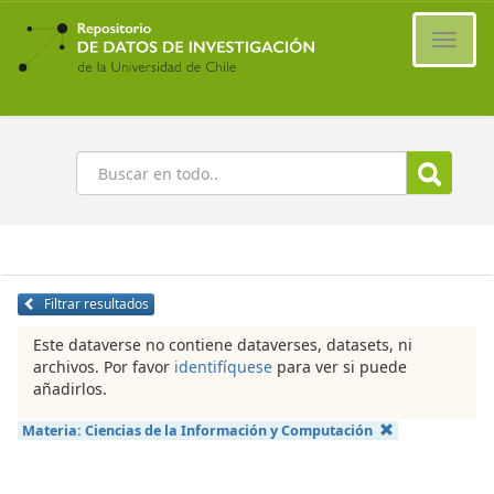
Ir
al
Cambi
contenido
naveg
principal
Buscar
Filtrar resultados
Este dataverse no contiene dataverses, datasets, ni
archivos. Por favor
identifíquese
para ver si puede
añadirlos.
Materia:
Ciencias de la Información y Computación