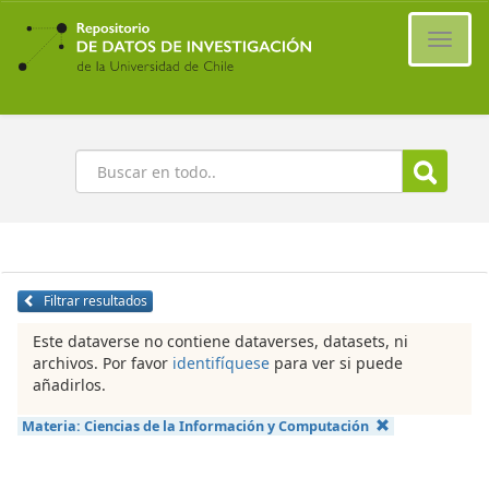
Ir
al
Cambi
contenido
naveg
principal
Buscar
Filtrar resultados
Este dataverse no contiene dataverses, datasets, ni
archivos. Por favor
identifíquese
para ver si puede
añadirlos.
Materia:
Ciencias de la Información y Computación