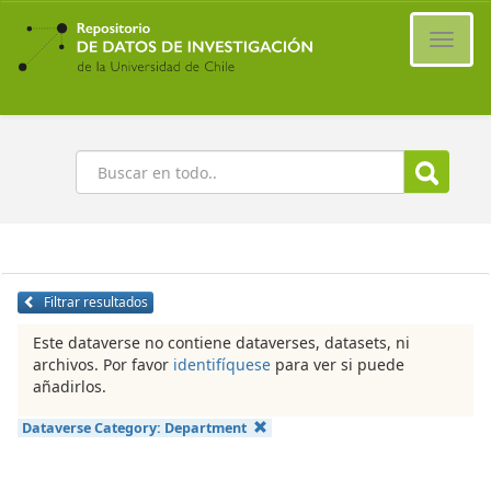
Ir
al
Cambi
contenido
naveg
principal
Buscar
Filtrar resultados
Este dataverse no contiene dataverses, datasets, ni
archivos. Por favor
identifíquese
para ver si puede
añadirlos.
Dataverse Category:
Department