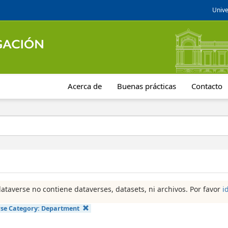
Unive
Acerca de
Buenas prácticas
Contacto
dataverse no contiene dataverses, datasets, ni archivos. Por favor
i
se Category:
Department