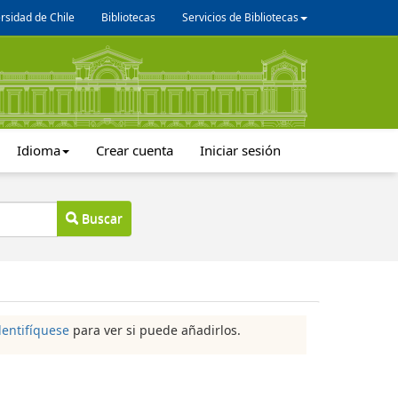
rsidad de Chile
Bibliotecas
Servicios de Bibliotecas
Idioma
Crear cuenta
Iniciar sesión
Buscar
dentifíquese
para ver si puede añadirlos.