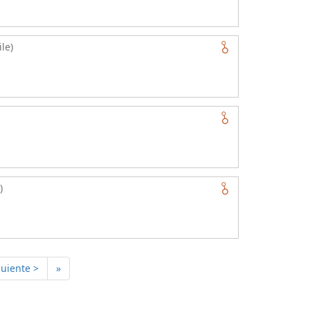
le)
)
guiente >
»