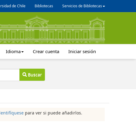
rsidad de Chile
Bibliotecas
Servicios de Bibliotecas
Idioma
Crear cuenta
Iniciar sesión
Buscar
dentifíquese
para ver si puede añadirlos.