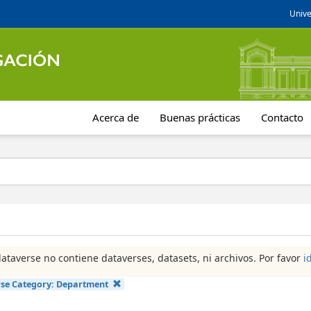
Unive
Acerca de
Buenas prácticas
Contacto
dataverse no contiene dataverses, datasets, ni archivos. Por favor
i
se Category:
Department