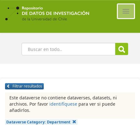
Ir
al
Cambi
contenido
naveg
principal
Buscar
Filtrar resultados
Este dataverse no contiene dataverses, datasets, ni
archivos. Por favor
identifíquese
para ver si puede
añadirlos.
Dataverse Category:
Department