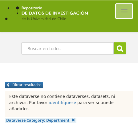
Ir
al
Cambi
contenido
naveg
principal
Buscar
Filtrar resultados
Este dataverse no contiene dataverses, datasets, ni
archivos. Por favor
identifíquese
para ver si puede
añadirlos.
Dataverse Category:
Department