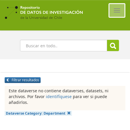
Ir
al
Cambi
contenido
naveg
principal
Buscar
Filtrar resultados
Este dataverse no contiene dataverses, datasets, ni
archivos. Por favor
identifíquese
para ver si puede
añadirlos.
Dataverse Category:
Department