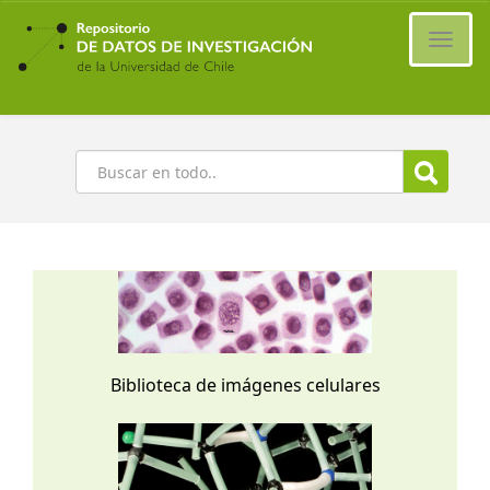
Ir
al
Cambi
contenido
naveg
principal
Buscar
Biblioteca de imágenes celulares