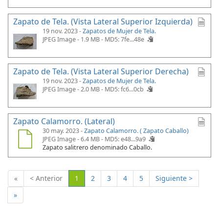
Zapato de Tela. (Vista Lateral Superior Izquierda)
19 nov. 2023 -
Zapatos de Mujer de Tela.
JPEG Image - 1.9 MB -
MD5: 7fe...48e
Zapato de Tela. (Vista Lateral Superior Derecha)
19 nov. 2023 -
Zapatos de Mujer de Tela.
JPEG Image - 2.0 MB -
MD5: fc6...0cb
Zapato Calamorro. (Lateral)
30 may. 2023 -
Zapato Calamorro. ( Zapato Caballo)
JPEG Image - 6.4 MB -
MD5: e48...9a9
Zapato salitrero denominado Caballo.
(Actual)
«
< Anterior
1
2
3
4
5
Siguiente >
»