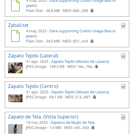
4 may. 2023 -
Data supporting Codon Usage Bias in
yeasts
Plain Text - 36.8 MB -
MD5: 040...208
Zybail.txt
4 may. 2023 -
Data supporting Codon Usage Bias in
yeasts
Plain Text - 34.0 MB -
MD5: d51...ec9
Zapato Tejido (Lateral)
31 ago. 2023 -
Zapato Tejido (Museo de Lasana)
JPEG Image - 149.3 KB -
MD5: 16e...78a
Zapato Tejido (Centro)
31 ago. 2023 -
Zapato Tejido (Museo de Lasana)
JPEG Image - 94.1 KB -
MD5: 513...897
Zapato de Tela. (Vista Superior)
19 nov. 2023 -
Zapatos de Mujer de Tela.
JPEG Image - 1.6 MB -
MD5: ce5...543