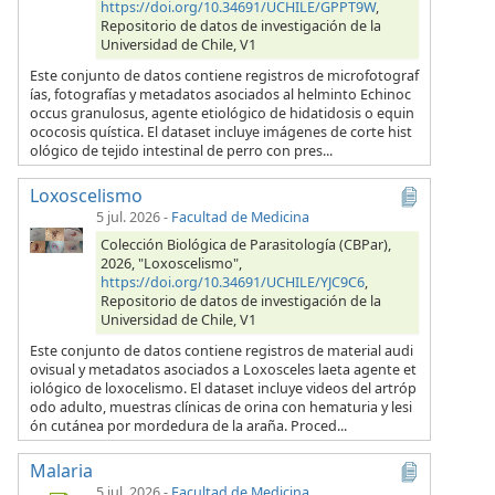
https://doi.org/10.34691/UCHILE/GPPT9W
,
Repositorio de datos de investigación de la
Universidad de Chile, V1
Este conjunto de datos contiene registros de microfotograf
ías, fotografías y metadatos asociados al helminto Echinoc
occus granulosus, agente etiológico de hidatidosis o equin
ococosis quística. El dataset incluye imágenes de corte hist
ológico de tejido intestinal de perro con pres...
Loxoscelismo
5 jul. 2026
-
Facultad de Medicina
Colección Biológica de Parasitología (CBPar),
2026, "Loxoscelismo",
https://doi.org/10.34691/UCHILE/YJC9C6
,
Repositorio de datos de investigación de la
Universidad de Chile, V1
Este conjunto de datos contiene registros de material audi
ovisual y metadatos asociados a Loxosceles laeta agente et
iológico de loxocelismo. El dataset incluye videos del artróp
odo adulto, muestras clínicas de orina con hematuria y lesi
ón cutánea por mordedura de la araña. Proced...
Malaria
5 jul. 2026
-
Facultad de Medicina