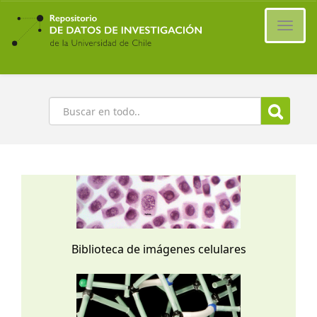
Ir
al
Cambi
contenido
naveg
principal
Buscar
Biblioteca de imágenes celulares