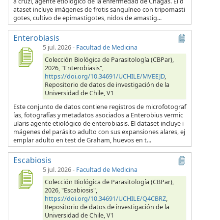
a cruzi, agente etiológico de la enfermedad de Chagas. El d
ataset incluye imágenes de frotis sanguíneo con tripomasti
gotes, cultivo de epimastigotes, nidos de amastig...
Enterobiasis
5 jul. 2026
-
Facultad de Medicina
Colección Biológica de Parasitología (CBPar),
2026, "Enterobiasis",
https://doi.org/10.34691/UCHILE/MVEEJD
,
Repositorio de datos de investigación de la
Universidad de Chile, V1
Este conjunto de datos contiene registros de microfotograf
ías, fotografías y metadatos asociados a Enterobius vermic
ularis agente etiológico de enterobiasis. El dataset incluye i
mágenes del parásito adulto con sus expansiones alares, ej
emplar adulto en test de Graham, huevos en t...
Escabiosis
5 jul. 2026
-
Facultad de Medicina
Colección Biológica de Parasitología (CBPar),
2026, "Escabiosis",
https://doi.org/10.34691/UCHILE/Q4CBRZ
,
Repositorio de datos de investigación de la
Universidad de Chile, V1