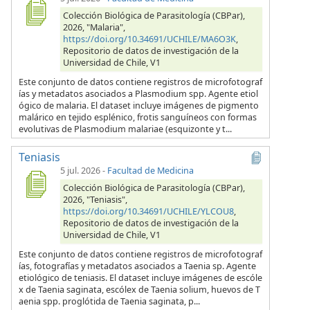
Colección Biológica de Parasitología (CBPar),
2026, "Malaria",
https://doi.org/10.34691/UCHILE/MA6O3K
,
Repositorio de datos de investigación de la
Universidad de Chile, V1
Este conjunto de datos contiene registros de microfotograf
ías y metadatos asociados a Plasmodium spp. Agente etiol
ógico de malaria. El dataset incluye imágenes de pigmento
malárico en tejido esplénico, frotis sanguíneos con formas
evolutivas de Plasmodium malariae (esquizonte y t...
Teniasis
5 jul. 2026
-
Facultad de Medicina
Colección Biológica de Parasitología (CBPar),
2026, "Teniasis",
https://doi.org/10.34691/UCHILE/YLCOU8
,
Repositorio de datos de investigación de la
Universidad de Chile, V1
Este conjunto de datos contiene registros de microfotograf
ías, fotografías y metadatos asociados a Taenia sp. Agente
etiológico de teniasis. El dataset incluye imágenes de escóle
x de Taenia saginata, escólex de Taenia solium, huevos de T
aenia spp. proglótida de Taenia saginata, p...