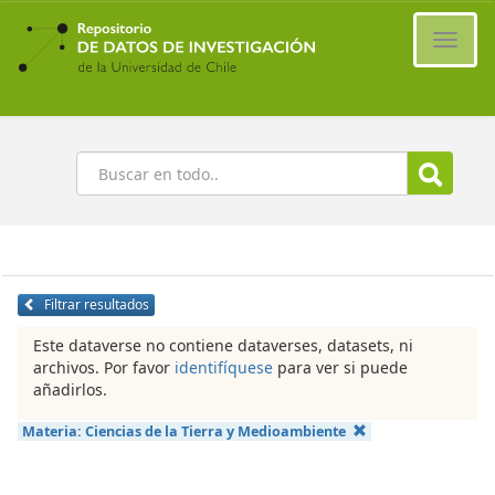
Ir
al
Cambi
contenido
naveg
principal
Buscar
Filtrar resultados
Este dataverse no contiene dataverses, datasets, ni
archivos. Por favor
identifíquese
para ver si puede
añadirlos.
Materia:
Ciencias de la Tierra y Medioambiente