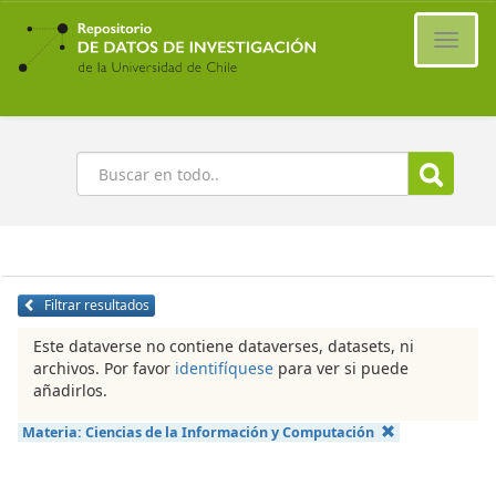
Ir
al
Cambi
contenido
naveg
principal
Buscar
Filtrar resultados
Este dataverse no contiene dataverses, datasets, ni
archivos. Por favor
identifíquese
para ver si puede
añadirlos.
Materia:
Ciencias de la Información y Computación