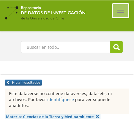
Ir
al
Cambi
contenido
naveg
principal
Buscar
Filtrar resultados
Este dataverse no contiene dataverses, datasets, ni
archivos. Por favor
identifíquese
para ver si puede
añadirlos.
Materia:
Ciencias de la Tierra y Medioambiente