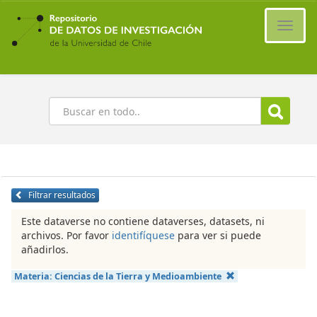
Ir
al
Cambi
contenido
naveg
principal
Buscar
Filtrar resultados
Este dataverse no contiene dataverses, datasets, ni
archivos. Por favor
identifíquese
para ver si puede
añadirlos.
Materia:
Ciencias de la Tierra y Medioambiente