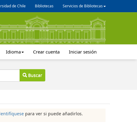
rsidad de Chile
Bibliotecas
Servicios de Bibliotecas
Idioma
Crear cuenta
Iniciar sesión
Buscar
dentifíquese
para ver si puede añadirlos.