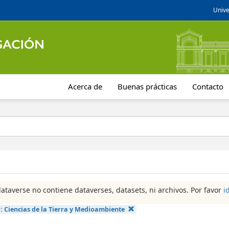
Unive
Acerca de
Buenas prácticas
Contacto
dataverse no contiene dataverses, datasets, ni archivos. Por favor
i
a:
Ciencias de la Tierra y Medioambiente