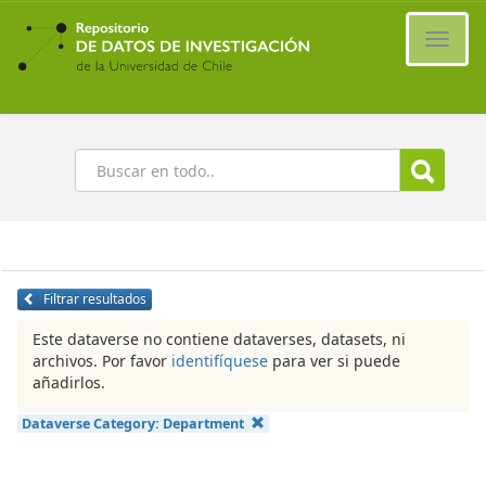
Ir
al
Cambi
contenido
naveg
principal
Buscar
Filtrar resultados
Este dataverse no contiene dataverses, datasets, ni
archivos. Por favor
identifíquese
para ver si puede
añadirlos.
Dataverse Category:
Department