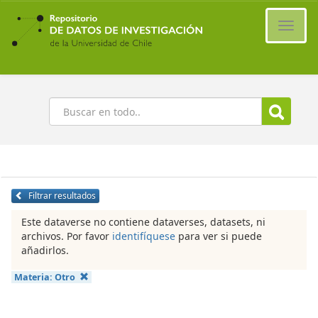
Ir
al
Cambi
contenido
naveg
principal
Buscar
Filtrar resultados
Este dataverse no contiene dataverses, datasets, ni
archivos. Por favor
identifíquese
para ver si puede
añadirlos.
Materia:
Otro