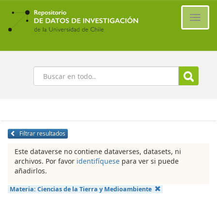
Ir
al
Cambi
contenido
naveg
principal
Buscar
Filtrar resultados
Este dataverse no contiene dataverses, datasets, ni
archivos. Por favor
identifíquese
para ver si puede
añadirlos.
Materia:
Ciencias de la Tierra y Medioambiente