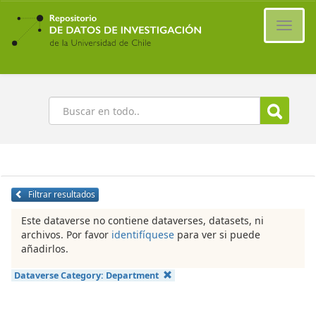
Ir
al
Cambi
contenido
naveg
principal
Buscar
Filtrar resultados
Este dataverse no contiene dataverses, datasets, ni
archivos. Por favor
identifíquese
para ver si puede
añadirlos.
Dataverse Category:
Department