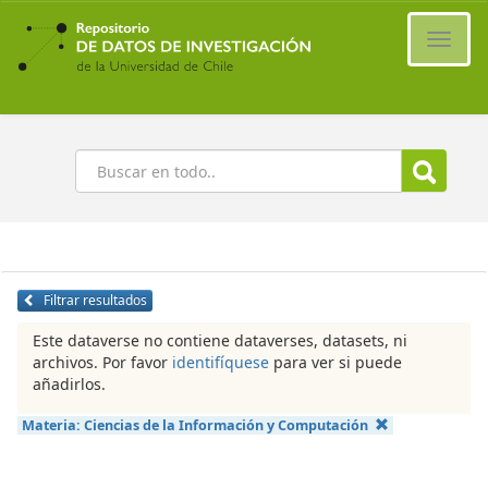
Ir
al
Cambi
contenido
naveg
principal
Buscar
Filtrar resultados
Este dataverse no contiene dataverses, datasets, ni
archivos. Por favor
identifíquese
para ver si puede
añadirlos.
Materia:
Ciencias de la Información y Computación