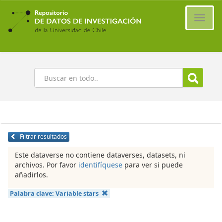
Ir
al
Cambi
contenido
naveg
principal
Buscar
Filtrar resultados
Este dataverse no contiene dataverses, datasets, ni
archivos. Por favor
identifíquese
para ver si puede
añadirlos.
Palabra clave:
Variable stars