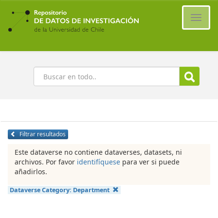
Ir
al
Cambi
contenido
naveg
principal
Buscar
Filtrar resultados
Este dataverse no contiene dataverses, datasets, ni
archivos. Por favor
identifíquese
para ver si puede
añadirlos.
Dataverse Category:
Department