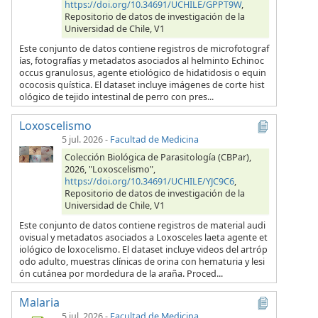
https://doi.org/10.34691/UCHILE/GPPT9W
,
Repositorio de datos de investigación de la
Universidad de Chile, V1
Este conjunto de datos contiene registros de microfotograf
ías, fotografías y metadatos asociados al helminto Echinoc
occus granulosus, agente etiológico de hidatidosis o equin
ococosis quística. El dataset incluye imágenes de corte hist
ológico de tejido intestinal de perro con pres...
Loxoscelismo
5 jul. 2026
-
Facultad de Medicina
Colección Biológica de Parasitología (CBPar),
2026, "Loxoscelismo",
https://doi.org/10.34691/UCHILE/YJC9C6
,
Repositorio de datos de investigación de la
Universidad de Chile, V1
Este conjunto de datos contiene registros de material audi
ovisual y metadatos asociados a Loxosceles laeta agente et
iológico de loxocelismo. El dataset incluye videos del artróp
odo adulto, muestras clínicas de orina con hematuria y lesi
ón cutánea por mordedura de la araña. Proced...
Malaria
5 jul. 2026
-
Facultad de Medicina