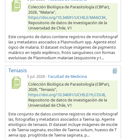
Colección Biológica de Parasitología (CBPar),
2026, "Malaria",
https://doi.org/10.34691/UCHILE/MA6O3K
,
Repositorio de datos de investigación de la
Universidad de Chile, V1
Este conjunto de datos contiene registros de microfotograf
ías y metadatos asociados a Plasmodium spp. Agente etiol
ógico de malaria. El dataset incluye imágenes de pigmento
malárico en tejido esplénico, frotis sanguíneos con formas
evolutivas de Plasmodium malariae (esquizonte y t...
Teniasis
5 jul. 2026
-
Facultad de Medicina
Colección Biológica de Parasitología (CBPar),
2026, "Teniasis",
https://doi.org/10.34691/UCHILE/YLCOU8
,
Repositorio de datos de investigación de la
Universidad de Chile, V1
Este conjunto de datos contiene registros de microfotograf
ías, fotografías y metadatos asociados a Taenia sp. Agente
etiológico de teniasis. El dataset incluye imágenes de escóle
x de Taenia saginata, escólex de Taenia solium, huevos de T
aenia spp. proglótida de Taenia saginata, p...