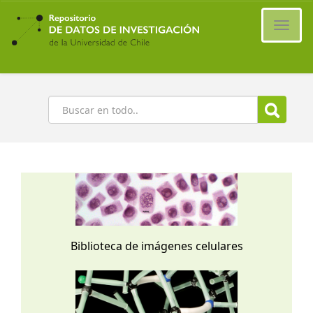
Ir
al
Cambi
contenido
naveg
principal
Buscar
Biblioteca de imágenes celulares