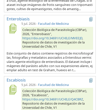
a cruzi, agente etiológico de la enfermedad de Chagas. El d
ataset incluye imágenes de frotis sanguíneo con tripomasti
gotes, cultivo de epimastigotes, nidos de amastig...
Enterobiasis
5 jul. 2026
-
Facultad de Medicina
Colección Biológica de Parasitología (CBPar),
2026, "Enterobiasis",
https://doi.org/10.34691/UCHILE/MVEEJD
,
Repositorio de datos de investigación de la
Universidad de Chile, V1
Este conjunto de datos contiene registros de microfotograf
ías, fotografías y metadatos asociados a Enterobius vermic
ularis agente etiológico de enterobiasis. El dataset incluye i
mágenes del parásito adulto con sus expansiones alares, ej
emplar adulto en test de Graham, huevos en t...
Escabiosis
5 jul. 2026
-
Facultad de Medicina
Colección Biológica de Parasitología (CBPar),
2026, "Escabiosis",
https://doi.org/10.34691/UCHILE/Q4CBRZ
,
Repositorio de datos de investigación de la
Universidad de Chile, V1