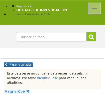
Ir
al
Cambi
contenido
naveg
principal
Buscar
Filtrar resultados
Este dataverse no contiene dataverses, datasets, ni
archivos. Por favor
identifíquese
para ver si puede
añadirlos.
Materia:
Otro