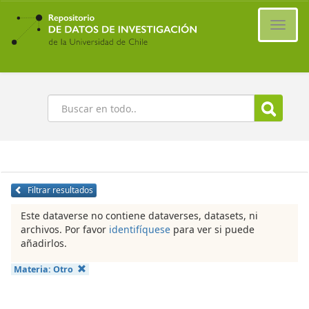
Ir
al
Cambi
contenido
naveg
principal
Buscar
Filtrar resultados
Este dataverse no contiene dataverses, datasets, ni
archivos. Por favor
identifíquese
para ver si puede
añadirlos.
Materia:
Otro