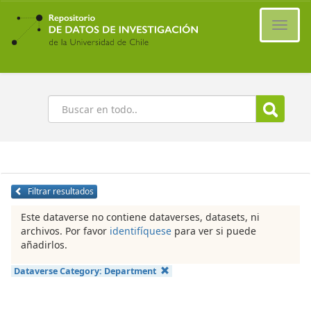
Ir
al
Cambi
contenido
naveg
principal
Buscar
Filtrar resultados
Este dataverse no contiene dataverses, datasets, ni
archivos. Por favor
identifíquese
para ver si puede
añadirlos.
Dataverse Category:
Department