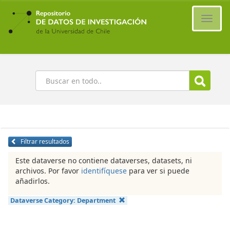
Ir
al
Cambi
contenido
naveg
principal
Buscar
Filtrar resultados
Este dataverse no contiene dataverses, datasets, ni
archivos. Por favor
identifíquese
para ver si puede
añadirlos.
Dataverse Category:
Department