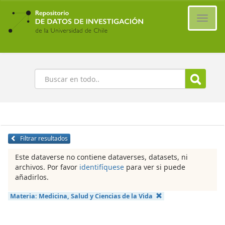
Ir
al
Cambi
contenido
naveg
principal
Buscar
Filtrar resultados
Este dataverse no contiene dataverses, datasets, ni
archivos. Por favor
identifíquese
para ver si puede
añadirlos.
Materia:
Medicina, Salud y Ciencias de la Vida