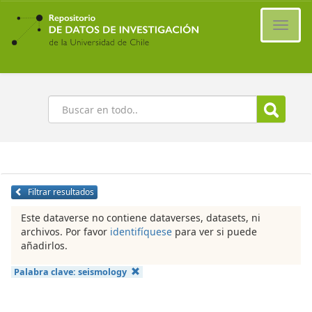
Ir
al
Cambi
contenido
naveg
principal
Buscar
Filtrar resultados
Este dataverse no contiene dataverses, datasets, ni
archivos. Por favor
identifíquese
para ver si puede
añadirlos.
Palabra clave:
seismology