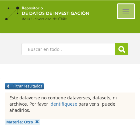
Ir
al
Cambi
contenido
naveg
principal
Buscar
Filtrar resultados
Este dataverse no contiene dataverses, datasets, ni
archivos. Por favor
identifíquese
para ver si puede
añadirlos.
Materia:
Otro