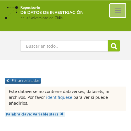
Ir
al
Cambi
contenido
naveg
principal
Buscar
Filtrar resultados
Este dataverse no contiene dataverses, datasets, ni
archivos. Por favor
identifíquese
para ver si puede
añadirlos.
Palabra clave:
Variable stars