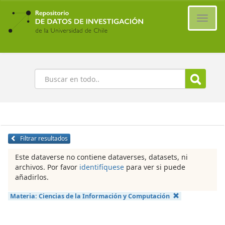
Ir
al
Cambi
contenido
naveg
principal
Buscar
Filtrar resultados
Este dataverse no contiene dataverses, datasets, ni
archivos. Por favor
identifíquese
para ver si puede
añadirlos.
Materia:
Ciencias de la Información y Computación