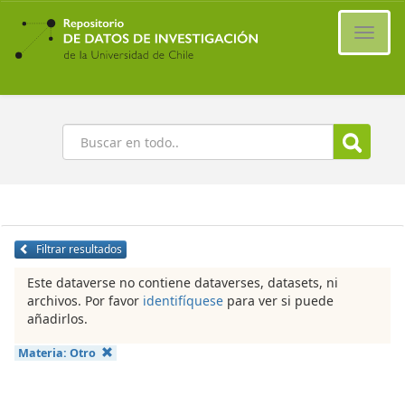
Ir
al
Cambi
contenido
naveg
principal
Buscar
Filtrar resultados
Este dataverse no contiene dataverses, datasets, ni
archivos. Por favor
identifíquese
para ver si puede
añadirlos.
Materia:
Otro