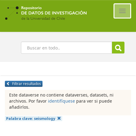
Ir
al
Cambi
contenido
naveg
principal
Buscar
Filtrar resultados
Este dataverse no contiene dataverses, datasets, ni
archivos. Por favor
identifíquese
para ver si puede
añadirlos.
Palabra clave:
seismology